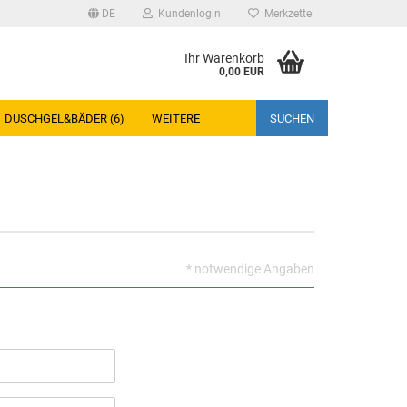
DE
Kundenlogin
Merkzettel
Ihr Warenkorb
0,00 EUR
DUSCHGEL&BÄDER (6)
WEITERE
SUCHEN
rstellen
* notwendige Angaben
rt vergessen?