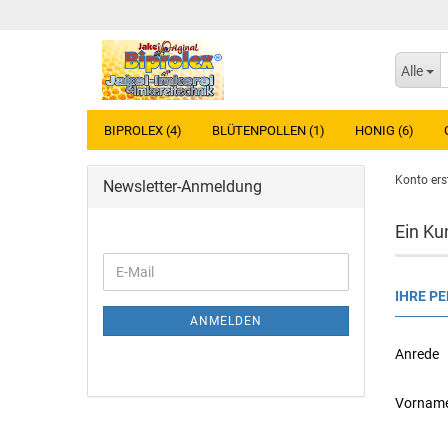
Alle
BIPROLEX (4)
BLÜTENPOLLEN (1)
HONIG (6)
Konto ers
Newsletter-Anmeldung
Ein Ku
IHRE P
ANMELDEN
Anrede
Vornam