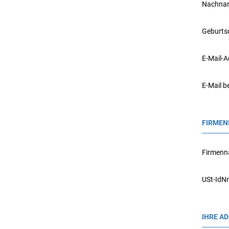
Nachna
Geburt
E-Mail-
E-Mail b
FIRMEN
Firmen
USt-IdNr
IHRE A