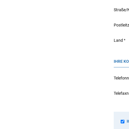
Straße/
Postleit
Land
IHRE K
Telefo
Telefax
I