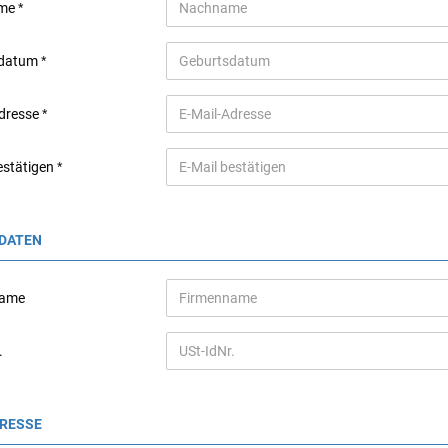
me
sdatum
Adresse
estätigen
DATEN
name
.
DRESSE