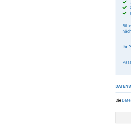
Bitt
näch
Ihr 
Pass
DATENS
Die
Date