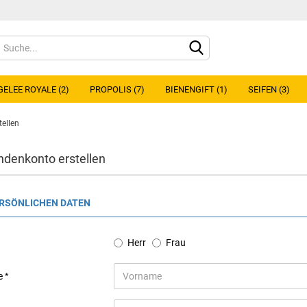
Sprache auswählen
GELEE ROYALE (2)
PROPOLIS (7)
BIENENGIFT (1)
SEIFEN (3)
tellen
ndenkonto erstellen
Konto e
ERSÖNLICHEN DATEN
Passwo
Herr
Frau
e